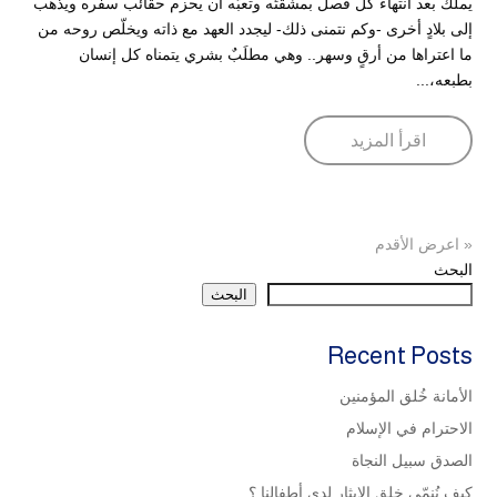
يملك بعد انتهاء كل فصل بمشقتّه وتعبّه أن يحزم حقائب سفره ويذهب
إلى بلادٍ أخرى -وكم نتمنى ذلك- ليجدد العهد مع ذاته ويخلّص روحه من
ما اعتراها من أرقٍ وسهر.. وهي مطلَبٌ بشري يتمناه كل إنسان
بطبعه،...
اقرأ المزيد
« اعرض الأقدم
البحث
البحث
Recent Posts
الأمانة خُلق المؤمنين
الاحترام في الإسلام
الصدق سبيل النجاة
كيف نُنمّي خلق الإيثار لدى أطفالنا ؟