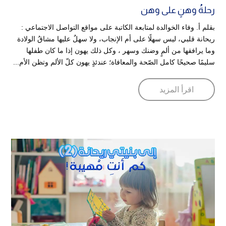
رحلةُ وهنٍ على وهن
بقلم أ. وفاء الخوالدة لمتابعة الكاتبة على مواقع التواصل الاجتماعي :
ريحانة قلبي، ليس سهلًا على أم الإنجاب، ولا سهلٌ عليها مشاقُ الولادة
وما يرافقها من ألمٍ وضنك وسهر ، وكل ذلك يهون إذا ما كان طفلها
سليمًا صحيحًا كامل الصّحة والمعافاة؛ عندئذٍ يهون كلّ الألم وتظن الأم...
اقرأ المزيد