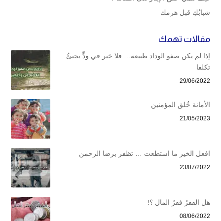
شبابُكِ قبل هرمك
مقالات تهمك
إذا لم يكن صفو الوداد طبيعة… فلا خير في ودٍّ يجيئُ
تكلفا
29/06/2022
الأمانة خُلق المؤمنين
21/05/2023
افعل الخير ما استطعت … تظفر برضا الرحمن
23/07/2022
هل الفقرُ فقرُ المال ؟!
08/06/2022