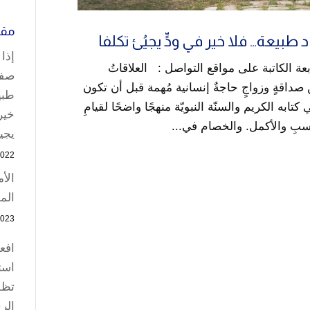
مقا
 طبيعة… فلا خير في ودٍّ يجيئُ تكلفا
إذا
ابعة الكاتبة على مواقع التواصل : العلاقاتُ
صفو
ن صداقةٍ وزواجٍ حاجةٌ إنسانية مُهمة قبل أن تكون
طبي
تابه الكريم والسنّة النبويّة منهجًا واضحًا لقيامِ
خير 
نسبِ والأكمل. والخصام في...
يجيئ
2022
الأم
الم
2023
افع
اس
تظف
الر