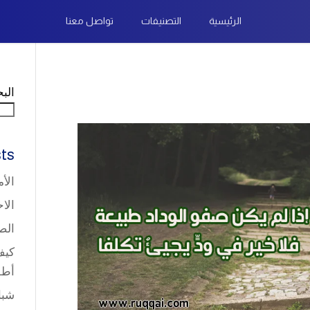
الرئيسية
التصنيفات
تواصل معنا
الب
ts
الأ
الا
الص
كيف
أطف
شبا