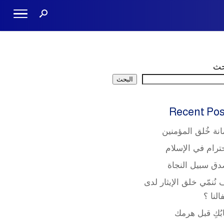
حث
البحث
Recent Pos
مانة خُلق المؤمنين
حترام في الإسلام
دق سبيل النجاة
 نُنمّي خلق الإيثار لدى
النا ؟
بُكِ قبل هرمك