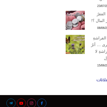
23/07/
الفقرُ
 المال ؟!
08/06/
 الفراشةِ
رى … أثرُ
اشةِ لا
ل
15/06/
علانات