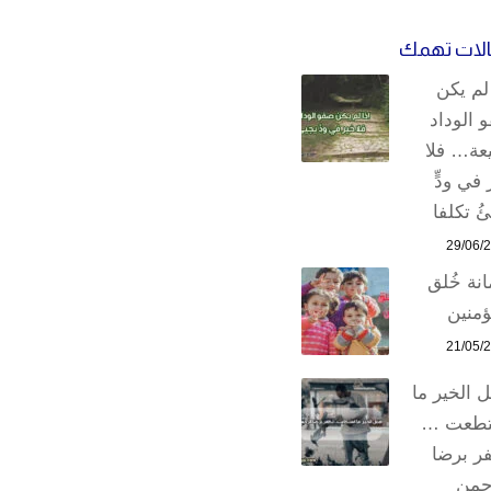
لات تهمك
 لم يكن
 الوداد
عة… فلا
في ودٍّ
ُ تكلفا
29/06/
انة خُلق
ؤمنين
21/05/
ل الخير ما
تطعت …
ر برضا
حمن