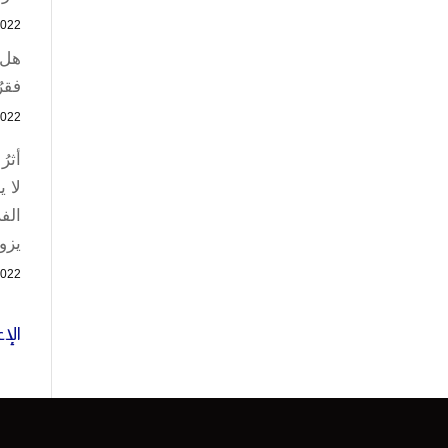
2022
هل 
فقرُ
2022
أثرُ
لا ي
الفر
يزو
2022
الإ