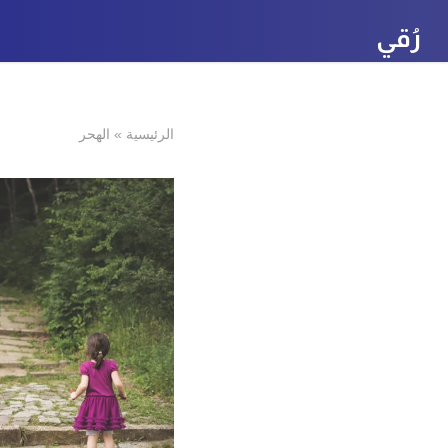
رُقي
الرئيسية
»
الهحر