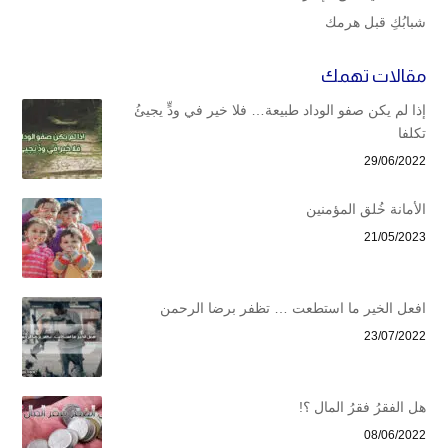
شبابُكِ قبل هرمك
مقالات تهمك
إذا لم يكن صفو الوداد طبيعة… فلا خير في ودٍّ يجيئُ
تكلفا
29/06/2022
الأمانة خُلق المؤمنين
21/05/2023
افعل الخير ما استطعت … تظفر برضا الرحمن
23/07/2022
هل الفقرُ فقرُ المال ؟!
08/06/2022