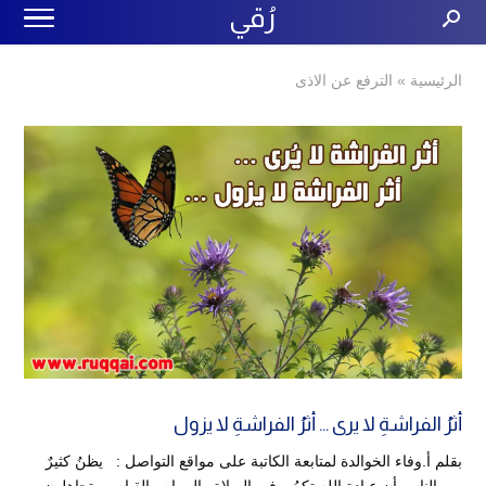
رُقي
الرئيسية
»
الترفع عن الاذى
أثرُ الفراشةِ لا يرى … أثرُ الفراشةِ لا يزول
بقلم أ.وفاء الخوالدة لمتابعة الكاتبة على مواقع التواصل : يظنُ كثيرٌ