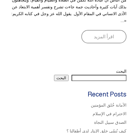
من الناس أن عبادة الله تكمُن في الصلاة والصيام والقيام، ويتجاهلون
بذلك آيات كثيرة وآحاديث جمة جاءت تشرح وتفسر أهمية الابتعاد عن
الأذى الانساني في المقام الأول. يقول الله عز وجل في كتابه الكريم:
«...
اقرأ المزيد
البحث
البحث
Recent Posts
الأمانة خُلق المؤمنين
الاحترام في الإسلام
الصدق سبيل النجاة
كيف نُنمّي خلق الإيثار لدى أطفالنا ؟