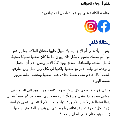
بقلم أ. وفاء الخوالدة
لمتابعة الكاتبة على مواقع التواصل الاجتماعي :
ريحانة قلبي،
ليس سهلًا على أم الإنجاب، ولا سهلٌ عليها مشاقُ الولادة وما يرافقها
من ألمٍ وضنك وسهر ، وكل ذلك يهون إذا ما كان طفلها سليمًا صحيحًا
كامل الصّحة والمعافاة؛ عندئذٍ يهون كلّ الألم وتظن الأم أن الحمل
والولادة هو نهاية الألم مع طفلها ولكنها لن تكل ولن تمل ولن يفارقها
التعب أبدًا، فالأم تبقى يقظةً تخاف على طفلها وتخشى عليه مرور
نسمة الهواء ،
وتبقى مُراقبة له في كل سكناته وحركاته ، من المهد إلى الحبو حتى
يمشي فيغدو إذا مشى مسؤولًا عن نفسه يرى نفسه قد كَبِرَ فيبدأ يتخلى
شيئًا فشيئًا عن حُضن الأم ورعايتها، و لكن الأم لا تتخلى؛ تبقى مُراقبة
نَهْمة لكل تصرفاته وقد تظنين يا ريحانتي أن هذه مبالغة منها ولكنها
وُلدت بنبع حنان فأنى له أن ينضب؟