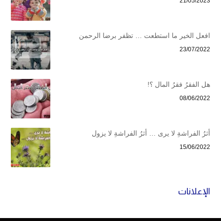
21/05/2023
افعل الخير ما استطعت … تظفر برضا الرحمن
23/07/2022
هل الفقرُ فقرُ المال ؟!
08/06/2022
أثرُ الفراشةِ لا يرى … أثرُ الفراشةِ لا يزول
15/06/2022
الإعلانات