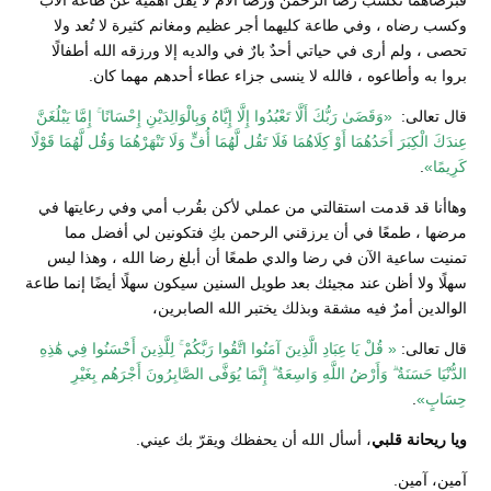
فبرضاهما نكسب رضا الرحمن ورضا الأم لا يقل أهمية عن طاعة الأب
وكسب رضاه ، وفي طاعة كليهما أجر عظيم ومغانم كثيرة لا تُعد ولا
تحصى ، ولم أرى في حياتي أحدٌ بارٌ في والديه إلا ورزقه الله أطفالًا
بروا به وأطاعوه ، فالله لا ينسى جزاء عطاء أحدهم مهما كان.
قال تعالى:
«وَقَضَىٰ رَبُّكَ أَلَّا تَعْبُدُوا إِلَّا إِيَّاهُ وَبِالْوَالِدَيْنِ إِحْسَانًا ۚ إِمَّا يَبْلُغَنَّ
عِندَكَ الْكِبَرَ أَحَدُهُمَا أَوْ كِلَاهُمَا فَلَا تَقُل لَّهُمَا أُفٍّ وَلَا تَنْهَرْهُمَا وَقُل لَّهُمَا قَوْلًا
كَرِيمًا»
.
وهاأنا قد قدمت استقالتي من عملي لأكن بقُرب أمي وفي رعايتها في
مرضها ، طمعًا في أن يرزقني الرحمن بكِ فتكونين لي أفضل مما
تمنيت ساعية الآن في رضا والدي طمعًا أن أبلغ رضا الله ، وهذا ليس
سهلًا ولا أظن عند مجيئك بعد طويل السنين سيكون سهلًا أيضًا إنما طاعة
الوالدين أمرٌ فيه مشقة وبذلك يختبر الله الصابرين،
قال تعالى:
« قُلْ يَا عِبَادِ الَّذِينَ آمَنُوا اتَّقُوا رَبَّكُمْ ۚ لِلَّذِينَ أَحْسَنُوا فِي هَٰذِهِ
الدُّنْيَا حَسَنَةٌ ۗ وَأَرْضُ اللَّهِ وَاسِعَةٌ ۗ إِنَّمَا يُوَفَّى الصَّابِرُونَ أَجْرَهُم بِغَيْرِ
حِسَابٍ»
.
ويا ريحانة قلبي
، أسأل الله أن يحفظك ويقرّ بك عيني.
آمين، آمين.