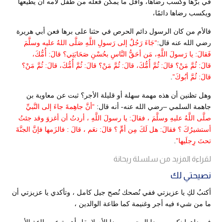
في برّها وكسب رضاها، وأقل ما يمكن فعله من طفل لأمه أن يطيعها
ويكسب رضاها دائمًا،
فالأم من كان الرسول دائم الحرص في حثنا على برها فعن أبي هريرة
رضي الله عنه قال:
“جَاءَ رَجُلٌ إلى رَسولِ اللَّهِ صَلَّى اللهُ عليه وسلَّمَ
فَقالَ: يا رَسولَ اللَّهِ، مَن أحَقُّ النَّاسِ بحُسْنِ صَحَابَتِي؟ قالَ:
أُمُّكَ
،
قالَ:
ثُمَّ
مَنْ؟ قالَ:
ثُمَّ
أُمُّكَ
، قالَ:
ثُمَّ
مَنْ؟ قالَ:
ثُمَّ
أُمُّكَ
، قالَ:
ثُمَّ
مَنْ؟
قالَ:
ثُمَّ
أبُوكَ”
.
وهل تظنين أن هذه مهمة سهلة أو قليلة الأجر؟ ثبت عن معاوية بن
جاهمة السلمي –رضي الله عنه- أنه قال:
“أنَّ جاهِمةَ جاءَ إلى النَّبيِّ
صلَّى اللَّهُ عليهِ وسلَّمَ ، فقالَ: يا رسولَ اللَّهِ ، أردتُ أن أغزوَ وقد جئتُ
أستشيرُكَ ؟ فقالَ: هل لَكَ مِن أمٍّ ؟ قالَ: نعَم ، قالَ : فالزَمها فإنَّ الجنَّةَ
تحتَ رِجلَيها”
.
لقراءة المزيد من سلسلة ريحانة
نصيحتي لك
أكتبُ لكِ يا عزيزتي ففي نُصحك نُصح جيل كامل ، وتأكدي يا عزيزتي أن
ما من شيء فيه أجر وغنيمة كما طاعة الوالدين ،