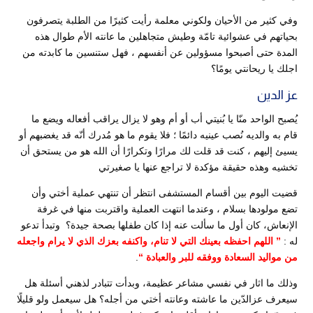
وفي كثير من الأحيان ولكوني معلمة رأيت كثيرًا من الطلبة يتصرفون
بحياتهم في عشوائية تامّة وطيش متجاهلين ما عانته الأم طوال هذه
المدة حتى أصبحوا مسؤولين عن أنفسهم ، فهل ستنسين ما كابدته من
اجلك يا ريحانتي يومًا؟
عز الدين
يُصبح الواحد منّا يا بُنيتي أب أو أم وهو لا يزال يراقب أفعاله ويضع ما
قام به والديه نُصب عينيه دائمًا ؛ فلا يقوم ما هو مُدرك أنّه قد يغضبهم أو
يسيئ إليهم ، كنت قد قلت لك مرارًا وتكرارًا أن الله هو من يستحق أن
تخشيه وهذه حقيقة مؤكدة لا تراجع عنها يا صغيرتي
قضيت اليوم بين أقسام المستشفى انتظر أن تنتهي عملية أختي وأن
تضع مولودها بسلام ، وعندما انتهت العملية واقتربت منها في غرفة
الإنعاش، كان أول ما سألت عنه إذا كان طفلها بصحة جيدة؟ وتبدأ تدعو
له :
” اللهم احفظه بعينك التي لا تنام، واكنفه بعزك الذي لا يرام واجعله
من مواليد السعادة ووفقه للبر والعبادة “
.
وذلك ما اثار في نفسي مشاعر عظيمة، وبدأت تتبادر لذهني أسئلة هل
سيعرف عزالدّين ما عاشته وعانته أختي من أجله؟ هل سيعمل ولو قليلًا