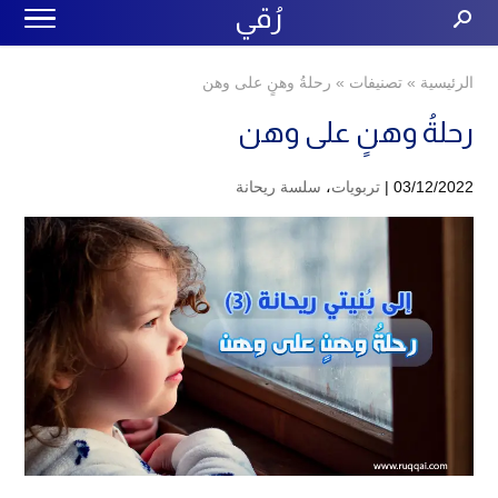
رُقي
الرئيسية
»
تصنيفات
»
رحلةُ وهنٍ على وهن
رحلةُ وهنٍ على وهن
03/12/2022 |
تربويات
،
سلسة ريحانة